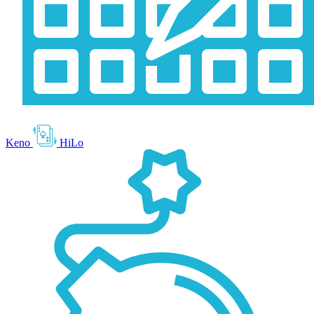
Keno
HiLo