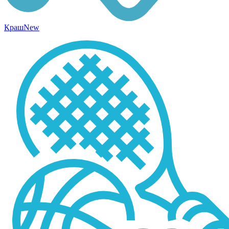
Краш
New